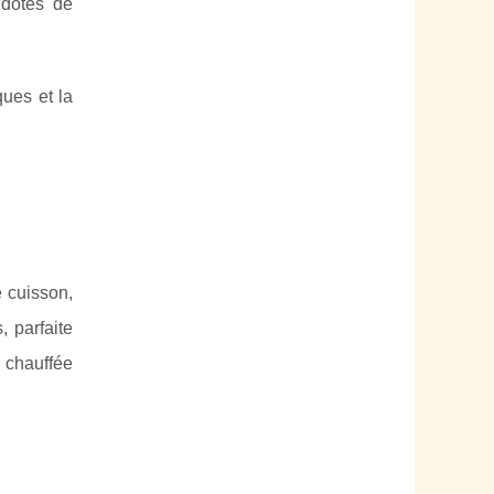
 dotés de
ues et la
 cuisson,
, parfaite
e chauffée