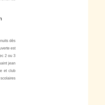
n
nuits dès
uverte est
vec 2 ou 3
aint jean
e et club
scolaires