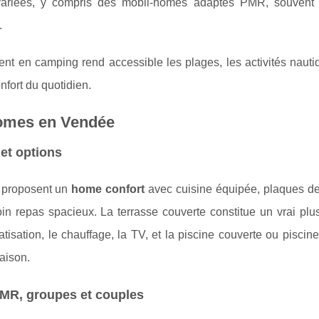
 variées, y compris des mobil-homes adaptés PMR, souvent
.
t en camping rend accessible les plages, les activités nautiq
nfort du quotidien.
homes en Vendée
et options
 proposent un
home confort
avec cuisine équipée, plaques de
oin repas spacieux. La terrasse couverte constitue un vrai plus
atisation, le chauffage, la TV, et la piscine couverte ou piscin
saison.
PMR, groupes et couples