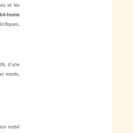
s et lits
bil-home
cifiques,
fs, d’une
ean monts,
ion mobil