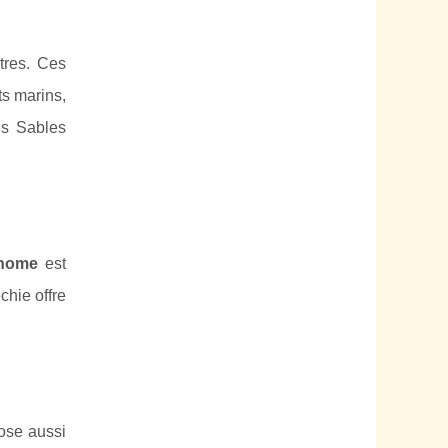
tres. Ces
ts marins,
es Sables
 home
est
chie offre
ose aussi