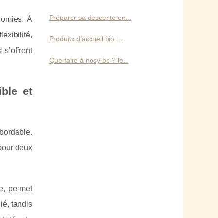
Préparer sa descente en...
nomies. À
xibilité,
Produits d’accueil bio :...
s’offrent
Que faire à nosy be ? le...
ble et
bordable.
 pour deux
te, permet
ié, tandis