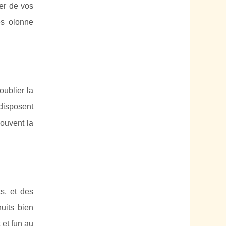
er de vos
es olonne
oublier la
disposent
souvent la
s, et des
uits bien
 et fun au