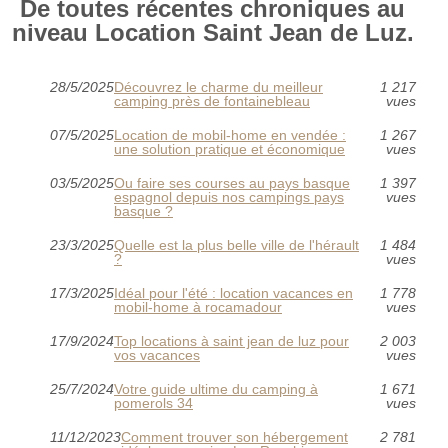
De toutes récentes chroniques au
niveau Location Saint Jean de Luz.
28/5/2025
Découvrez le charme du meilleur
1 217
camping près de fontainebleau
vues
07/5/2025
Location de mobil-home en vendée :
1 267
une solution pratique et économique
vues
03/5/2025
Ou faire ses courses au pays basque
1 397
espagnol depuis nos campings pays
vues
basque ?
23/3/2025
Quelle est la plus belle ville de l'hérault
1 484
?
vues
17/3/2025
Idéal pour l'été : location vacances en
1 778
mobil-home à rocamadour
vues
17/9/2024
Top locations à saint jean de luz pour
2 003
vos vacances
vues
25/7/2024
Votre guide ultime du camping à
1 671
pomerols 34
vues
11/12/2023
Comment trouver son hébergement
2 781