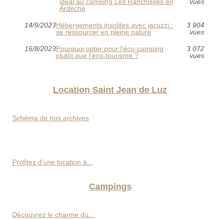
idéal au camping Les Ranchisses en
vues
Ardèche
14/9/2023
Hébergements insolites avec jacuzzi :
3 904
se ressourcer en pleine nature
vues
16/8/2023
Pourquoi opter pour l'éco-camping
3 072
plutôt que l'éco-tourisme ?
vues
Location Saint Jean de Luz
Schéma de nos archives
Profitez d'une location à...
Campings
Découvrez le charme du...