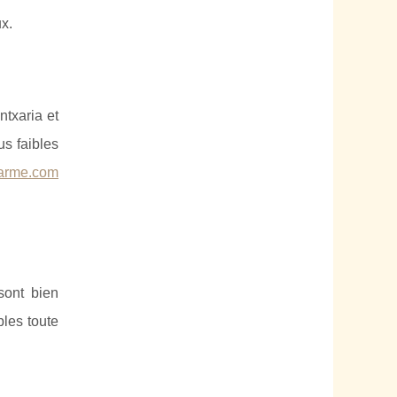
x.
txaria et
us faibles
harme.com
sont bien
bles toute