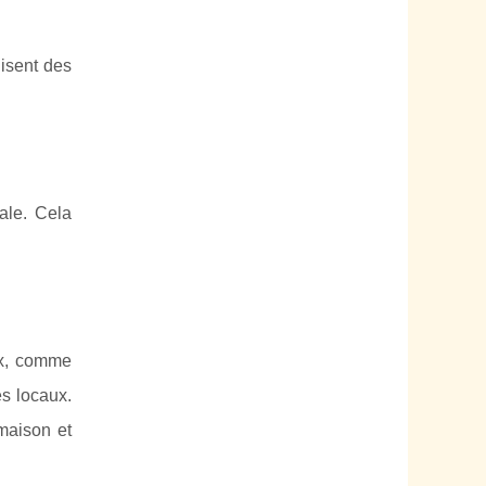
nisent des
ale. Cela
.
ux, comme
es locaux.
maison et