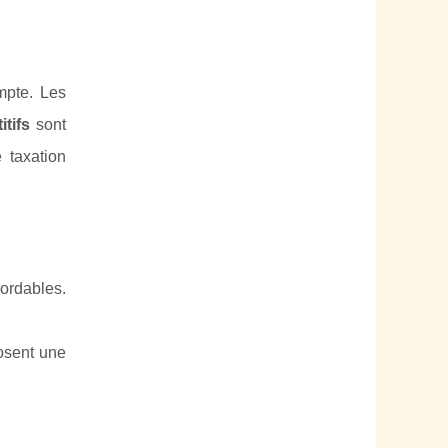
mpte. Les
tifs
sont
 taxation
ordables.
posent une