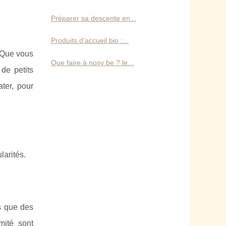
Préparer sa descente en...
Produits d’accueil bio :...
. Que vous
Que faire à nosy be ? le...
de petits
ter, pour
larités.
ls que des
mité sont