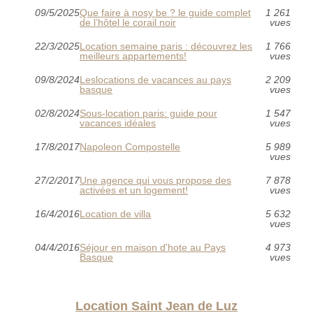
09/5/2025
Que faire à nosy be ? le guide complet
1 261
de l’hôtel le corail noir
vues
22/3/2025
Location semaine paris : découvrez les
1 766
meilleurs appartements!
vues
09/8/2024
Leslocations de vacances au pays
2 209
basque
vues
02/8/2024
Sous-location paris: guide pour
1 547
vacances idéales
vues
17/8/2017
Napoleon Compostelle
5 989
vues
27/2/2017
Une agence qui vous propose des
7 878
activées et un logement!
vues
16/4/2016
Location de villa
5 632
vues
04/4/2016
Séjour en maison d'hote au Pays
4 973
Basque
vues
Location Saint Jean de Luz