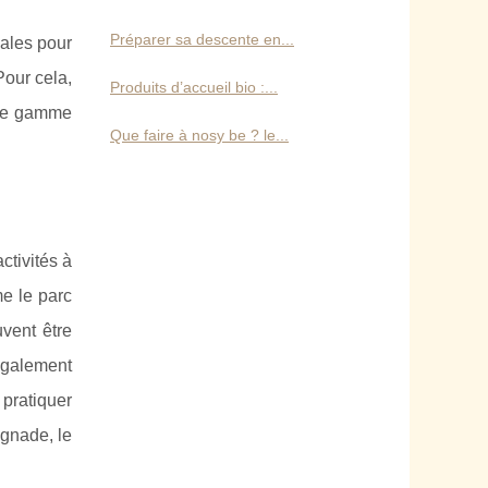
Préparer sa descente en...
iales pour
Pour cela,
Produits d’accueil bio :...
 une gamme
Que faire à nosy be ? le...
ctivités à
me le parc
vent être
 également
pratiquer
ignade, le