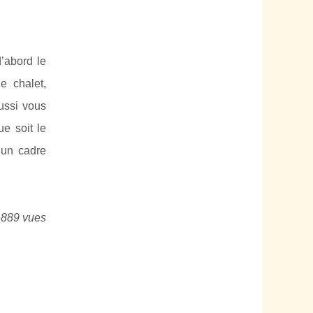
’abord le
e chalet,
aussi vous
e soit le
 un cadre
 889 vues