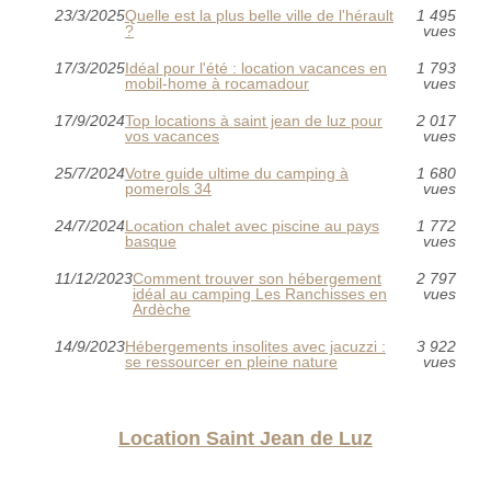
23/3/2025
Quelle est la plus belle ville de l'hérault
1 495
?
vues
17/3/2025
Idéal pour l'été : location vacances en
1 793
mobil-home à rocamadour
vues
17/9/2024
Top locations à saint jean de luz pour
2 017
vos vacances
vues
25/7/2024
Votre guide ultime du camping à
1 680
pomerols 34
vues
24/7/2024
Location chalet avec piscine au pays
1 772
basque
vues
11/12/2023
Comment trouver son hébergement
2 797
idéal au camping Les Ranchisses en
vues
Ardèche
14/9/2023
Hébergements insolites avec jacuzzi :
3 922
se ressourcer en pleine nature
vues
Location Saint Jean de Luz