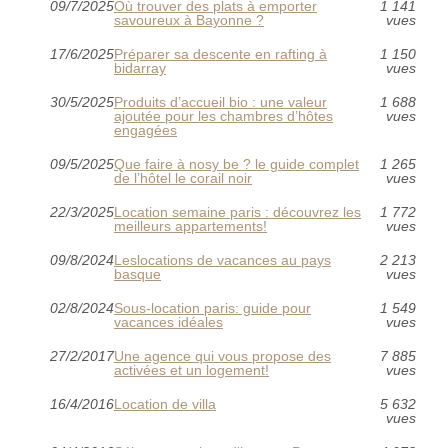
09/7/2025
Où trouver des plats à emporter
1 141
savoureux à Bayonne ?
vues
17/6/2025
Préparer sa descente en rafting à
1 150
bidarray
vues
30/5/2025
Produits d’accueil bio : une valeur
1 688
ajoutée pour les chambres d’hôtes
vues
engagées
09/5/2025
Que faire à nosy be ? le guide complet
1 265
de l’hôtel le corail noir
vues
22/3/2025
Location semaine paris : découvrez les
1 772
meilleurs appartements!
vues
09/8/2024
Leslocations de vacances au pays
2 213
basque
vues
02/8/2024
Sous-location paris: guide pour
1 549
vacances idéales
vues
27/2/2017
Une agence qui vous propose des
7 885
activées et un logement!
vues
16/4/2016
Location de villa
5 632
vues