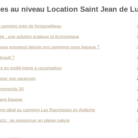
es au niveau Location Saint Jean de Lu
 camping près de fontainebleau
e : une solution pratique et économique
asque espagnol depuis nos campings pays basque ?
hérault ?
nces en mobil-home à rocamadour
z pour vos vacances
 pomerols 34
 pays basque
nt idéal au camping Les Ranchisses en Ardèche
zzi : se ressourcer en pleine nature