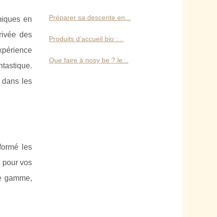
Préparer sa descente en...
miques en
rivée des
Produits d’accueil bio :...
xpérience
Que faire à nosy be ? le...
tastique.
 dans les
formé les
é pour vos
de gamme,