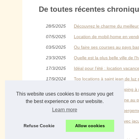
De toutes récentes chroniqu
28/5/2025
Découvrez le charme du meilleur
07/5/2025
Location de mobil-home en vendé
03/5/2025
Ou faire ses courses au pays b
23/3/2025
Quelle est la plus belle ville de l'
17/3/2025
Idéal pour l'été : location vaca
17/9/2024
Top locations à saint jean de lu
25/7/2024
Votre guide ultime du camping à
This website uses cookies to ensure you get
24/7/2024
Location chalet avec piscine au
the best experience on our website.
Learn more
11/12/2023
Comment trouver son hébergeme
14/9/2023
Hébergements insolites avec jacu
Refuse Cookie
Allow cookies