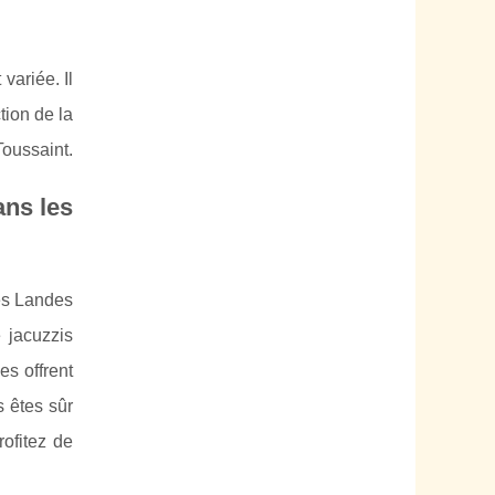
variée. Il
tion de la
Toussaint.
ans les
es Landes
 jacuzzis
s offrent
 êtes sûr
ofitez de