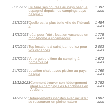
03/5/2025
Ou faire ses courses au pays basque
1 397
espagnol depuis nos campings pays
vues
basque ?
23/3/2025
Quelle est la plus belle ville de l'hérault
1 484
?
vues
17/3/2025
Idéal pour l'été : location vacances en
1 778
mobil-home à rocamadour
vues
17/9/2024
Top locations à saint jean de luz pour
2 003
vos vacances
vues
25/7/2024
Votre guide ultime du camping à
1 672
pomerols 34
vues
24/7/2024
Location chalet avec piscine au pays
1 760
basque
vues
11/12/2023
Comment trouver son hébergement
2 782
idéal au camping Les Ranchisses en
vues
Ardèche
14/9/2023
Hébergements insolites avec jacuzzi :
3 907
se ressourcer en pleine nature
vues