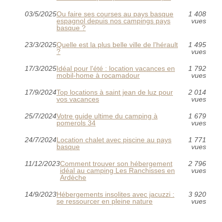
03/5/2025
Ou faire ses courses au pays basque
1 408
espagnol depuis nos campings pays
vues
basque ?
23/3/2025
Quelle est la plus belle ville de l'hérault
1 495
?
vues
17/3/2025
Idéal pour l'été : location vacances en
1 792
mobil-home à rocamadour
vues
17/9/2024
Top locations à saint jean de luz pour
2 014
vos vacances
vues
25/7/2024
Votre guide ultime du camping à
1 679
pomerols 34
vues
24/7/2024
Location chalet avec piscine au pays
1 771
basque
vues
11/12/2023
Comment trouver son hébergement
2 796
idéal au camping Les Ranchisses en
vues
Ardèche
14/9/2023
Hébergements insolites avec jacuzzi :
3 920
se ressourcer en pleine nature
vues