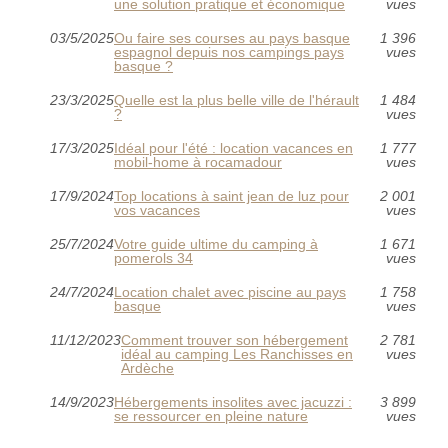
une solution pratique et économique
vues
03/5/2025
Ou faire ses courses au pays basque
1 396
espagnol depuis nos campings pays
vues
basque ?
23/3/2025
Quelle est la plus belle ville de l'hérault
1 484
?
vues
17/3/2025
Idéal pour l'été : location vacances en
1 777
mobil-home à rocamadour
vues
17/9/2024
Top locations à saint jean de luz pour
2 001
vos vacances
vues
25/7/2024
Votre guide ultime du camping à
1 671
pomerols 34
vues
24/7/2024
Location chalet avec piscine au pays
1 758
basque
vues
11/12/2023
Comment trouver son hébergement
2 781
idéal au camping Les Ranchisses en
vues
Ardèche
14/9/2023
Hébergements insolites avec jacuzzi :
3 899
se ressourcer en pleine nature
vues