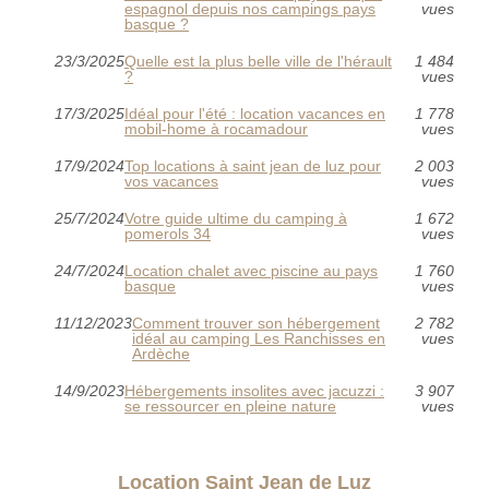
espagnol depuis nos campings pays
vues
basque ?
23/3/2025
Quelle est la plus belle ville de l'hérault
1 484
?
vues
17/3/2025
Idéal pour l'été : location vacances en
1 778
mobil-home à rocamadour
vues
17/9/2024
Top locations à saint jean de luz pour
2 003
vos vacances
vues
25/7/2024
Votre guide ultime du camping à
1 672
pomerols 34
vues
24/7/2024
Location chalet avec piscine au pays
1 760
basque
vues
11/12/2023
Comment trouver son hébergement
2 782
idéal au camping Les Ranchisses en
vues
Ardèche
14/9/2023
Hébergements insolites avec jacuzzi :
3 907
se ressourcer en pleine nature
vues
Location Saint Jean de Luz