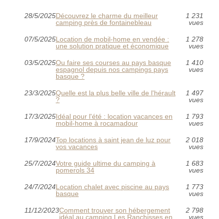
28/5/2025
Découvrez le charme du meilleur
1 231
camping près de fontainebleau
vues
07/5/2025
Location de mobil-home en vendée :
1 278
une solution pratique et économique
vues
03/5/2025
Ou faire ses courses au pays basque
1 410
espagnol depuis nos campings pays
vues
basque ?
23/3/2025
Quelle est la plus belle ville de l'hérault
1 497
?
vues
17/3/2025
Idéal pour l'été : location vacances en
1 793
mobil-home à rocamadour
vues
17/9/2024
Top locations à saint jean de luz pour
2 018
vos vacances
vues
25/7/2024
Votre guide ultime du camping à
1 683
pomerols 34
vues
24/7/2024
Location chalet avec piscine au pays
1 773
basque
vues
11/12/2023
Comment trouver son hébergement
2 798
idéal au camping Les Ranchisses en
vues