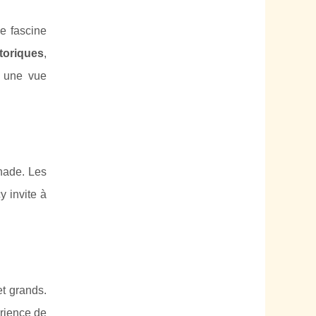
le fascine
toriques
,
t une vue
nade. Les
y invite à
t grands.
érience de