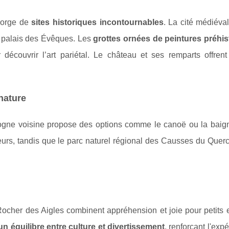
egorge de
sites historiques incontournables
. La cité médiéva
n palais des Évêques. Les
grottes ornées de peintures préhis
découvrir l’art pariétal. Le château et ses remparts offren
 nature
dogne voisine propose des options comme le canoë ou la baig
urs, tandis que le parc naturel régional des Causses du Querc
ocher des Aigles combinent appréhension et joie pour petits e
un équilibre entre culture et divertissement
, renforçant l'exp