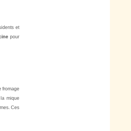
idents et
cine
pour
e fromage
 la mique
mmes. Ces