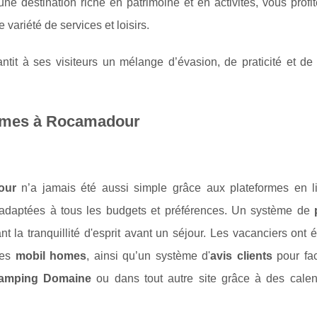
 destination riche en patrimoine et en activités, vous profit
variété de services et loisirs.
antit à ses visiteurs un mélange d’évasion, de praticité et d
homes à Rocamadour
our
n’a jamais été aussi simple grâce aux plateformes en l
s adaptées à tous les budgets et préférences. Un système de
ant la tranquillité d'esprit avant un séjour. Les vacanciers ont
des
mobil homes
, ainsi qu’un système d'
avis clients
pour faci
amping Domaine
ou dans tout autre site grâce à des calen