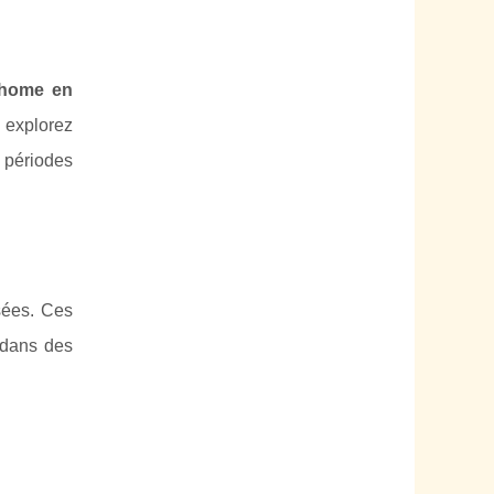
-home en
u explorez
 périodes
sées. Ces
dans des