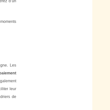
erez d’un
e moments
igne. Les
paiement
 également
liter leur
driers de