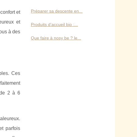
Préparer sa descente en...
confort et
eureux et
Produits d’accueil bio :...
vous à des
Que faire à nosy be ? le...
bles. Ces
rfaitement
 de 2 à 6
aleureux.
t parfois